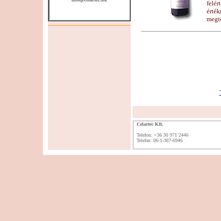
felér
érték
megt
Celartec Kft.
Telefon: +36 30 971 2446
Telefax: 06-1-367-6946