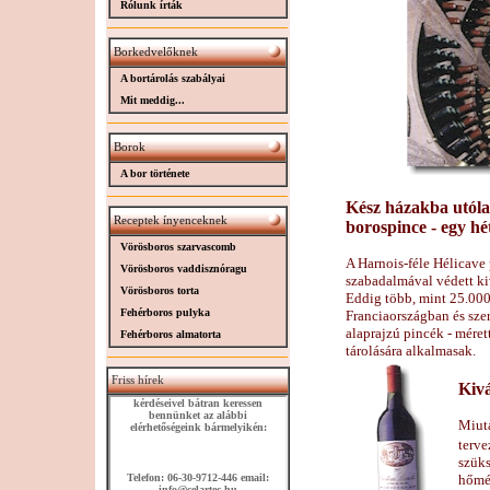
Rólunk írták
Borkedvelőknek
A bortárolás szabályai
Mit meddig...
Borok
A bor története
Kész házakba utólag
Receptek ínyenceknek
borospince - egy hét
Vörösboros szarvascomb
A Harnois-féle Hélicave
Vörösboros vaddisznóragu
szabadalmával védett ki
Vörösboros torta
Eddig több, mint 25.000
Fehérboros pulyka
Franciaországban és szer
alaprajzú pincék - mére
Fehérboros almatorta
tárolására alkalmasak.
Friss hírek
Kivá
Miutá
terve
szüks
hőmér