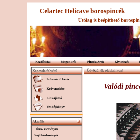
Celartec Helicave borospincék
Utólag is beépíthető borospinc
Kezdőoldal
Magunkról
Pincék/Árak
Kivitelezés
Üdvözöljük oldalainkon!
Kapcsolatfelvétel
Információ kérés
Valódi pinc
Kedvencekbe
Linkajánló
Vendégkönyv
Aktuális
Hírek, események
Sajtóközlemények